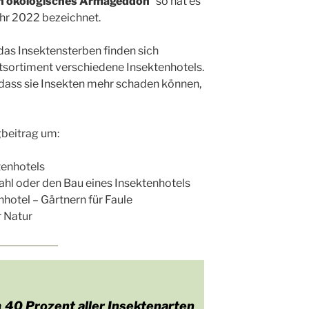
Ein ökologisches Armageddon
“ so hat es
ahr 2022 bezeichnet.
das Insektensterben finden sich
tsortiment verschiedene Insektenhotels.
 dass sie Insekten mehr schaden können,
gbeitrag um:
tenhotels
wahl oder den Bau eines Insektenhotels
hotel – Gärtnern für Faule
r Natur
n
40 Prozent aller Insektenarten