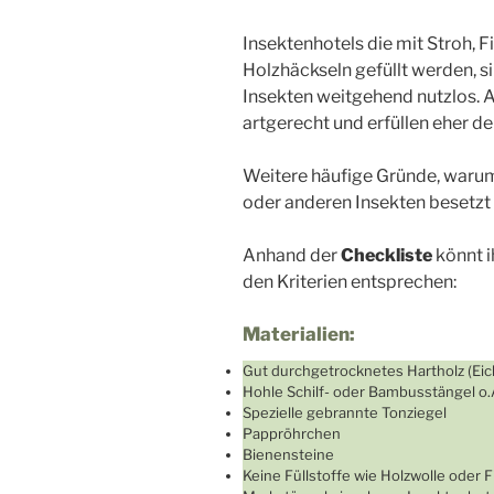
Insektenhotels die mit Stroh, 
Holzhäckseln gefüllt werden, s
Insekten weitgehend nutzlos. 
artgerecht und erfüllen eher d
Weitere häufige Gründe, warum
oder anderen Insekten besetzt 
Anhand der
Checkliste
könnt i
den Kriterien entsprechen:
Materialien:
Gut durchgetrocknetes Hartholz (Eic
Hohle Schilf- oder Bambusstängel o.
Spezielle gebrannte Tonziegel
Pappröhrchen
Bienensteine
Keine Füllstoffe wie Holzwolle oder 