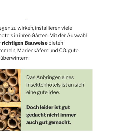
n zu wirken, installieren viele
otels in ihren Gärten. Mit der Auswahl
r
richtigen Bauweise
bieten
mmeln, Marienkäfern und CO. gute
 überwintern.
Das Anbringen eines
Insektenhotels ist an sich
eine gute Idee.
Doch leider ist gut
gedacht nicht immer
auch gut gemacht.