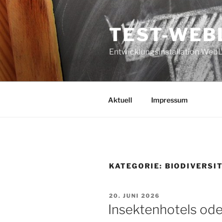
Zum
Inhalt
TEST-WEB
springen
Entwicklungsinstallation Web
Aktuell
Impressum
KATEGORIE:
BIODIVERSI
VERÖFFENTLICHT
20. JUNI 2026
AM
Insektenhotels oder