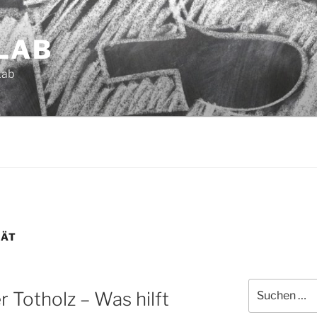
LAB
Lab
TÄT
Suchen
 Totholz – Was hilft
nach: