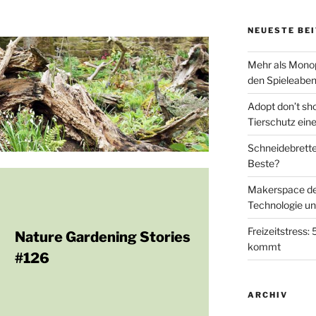
NEUESTE BE
Mehr als Monop
den Spieleabe
Adopt don’t sh
Tierschutz eine
Schneidebretter
Beste?
Makerspace der 
Technologie u
Freizeitstress:
Nature Gardening Stories
kommt
#126
ARCHIV