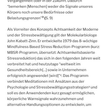
Vergangenheit oder in der Zukunft. Dadurch
“bemerken [Menschen] weder die Signale unseres
Körpers noch unsere Bedürfnisse oder
Belastungsgrenzen”
³ (
S. 9)
Als Vorreiter des Konzepts Achtsamkeit der Moderne
und der Stressbewältigung gilt der Molekularbiologe
John Kabatt-Zinn. Er entwickelte 1979 das 8-wöchige
Mindfulness Based Stress Reduction-Programm (kurz:
MBSR-Programm, übersetzt: Achtsamkeitsbasierte
Stressreduktion) das sich in den folgenden Jahren weit
verbreitet hat und heutzutage “weltweit im
Gesundheitsbereich[…] sowie in Unternehmen
erfolgreich angewendet [wird]”⁹. Das Programm
verbindet Meditationen mit Ansätzen aus der
Psychologie und Stressbewältigungsstrategien⁹ und
soll es den Anwendenden kurz gesagt ermöglichen,
körperliche Warnsignale wahrzunehmen und
alternative Handlungsoptionen zu entwickeln, um