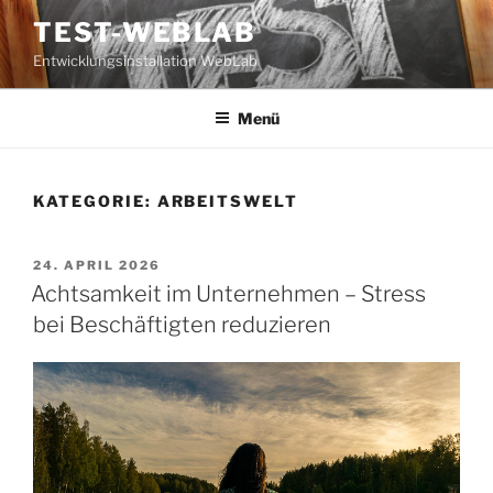
Zum
TEST-WEBLAB
Inhalt
Entwicklungsinstallation WebLab
springen
Menü
KATEGORIE:
ARBEITSWELT
VERÖFFENTLICHT
24. APRIL 2026
AM
Achtsamkeit im Unternehmen – Stress
bei Beschäftigten reduzieren