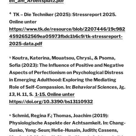
eit_am_Arbeitsplatz.pdf
⁴ TK – Die Techniker (2025): Stressreport 2025.
Online unter
https://www.tk.de/resource/blob/2207446/19c982
4592652569ea05973fbdc1b6c9/tk-stressreport-
2025-data.pdf
⁵ Koutra, Katerina, Mouatsou, Chrysi., & Psoma,
Sofia (2023): The Influence of Positive and Negative
Aspects of Perfectionism on Psychological Distress
in Emerging Adulthood: Exploring the Mediating
Role of Self-Compassion. In:
Behavioral Sciences
, Jg.
13
, H. 11, S.
1-15. Online unter
https://doi.org/10.3390/bs13110932
⁶ Schmid, Regina F.; Thomas, Joachim (2019):
Physiologische Aspekte der Achtsamkeit. In: Chang-
Gusko, Yong-Seun; Heße-Husain, Judith; Cassens,