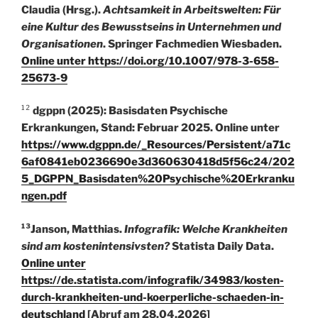
Claudia (Hrsg.).
Achtsamkeit in Arbeitswelten: Für
eine Kultur des Bewusstseins in Unternehmen und
Organisationen
. Springer Fachmedien Wiesbaden.
Online unter
https://doi.org/10.1007/978-3-658-
25673-9
¹²
dgppn (2025): Basisdaten Psychische
Erkrankungen, Stand: Februar 2025. Online unter
https://www.dgppn.de/_Resources/Persistent/a71c
6af0841eb0236690e3d360630418d5f56c24/202
5_DGPPN_Basisdaten%20Psychische%20Erkranku
ngen.pdf
¹³Janson, Matthias.
Infografik: Welche Krankheiten
sind am kostenintensivsten?
Statista Daily Data.
Online unter
https://de.statista.com/infografik/34983/kosten-
durch-krankheiten-und-koerperliche-schaeden-in-
deutschland
[Abruf am 28.04.2026]