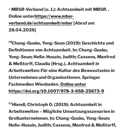
⁹ MBSR-Verband
(o. J.)
: Achtsamkeit mit MBSR
. .
Online unter
https://www.mbsr-
verband.de/achtsamkeit/mbsr
[Abruf am
28.04.2026]
¹⁰Chang-Gusko, Yong-Seun (2019): Geschichte und
Definitionen von Achtsamkeit. In: Chang-Gusko,
Yong-Seun; Heße-Husain, Judith; Cassens, Manfred
& Meßtorff, Claudia (Hrsg.).
Achtsamkeit in
Arbeitswelten: Für eine Kultur des Bewusstseins in
Unternehmen und Organisationen
. Springer
Fachmedien Wiesbaden.
Online unter
https://doi.org/10.1007/978-3-658-25673-9
¹¹Hiendl, Christoph O. (2019): Achtsamkeit in
Arbeitswelten – Mögliche Umsetzungsszenarien in
Großunternehmen. In: Chang-Gusko, Yong-Seun;
Heße-Husain, Judith; Cassens, Manfred & Meßtorff,