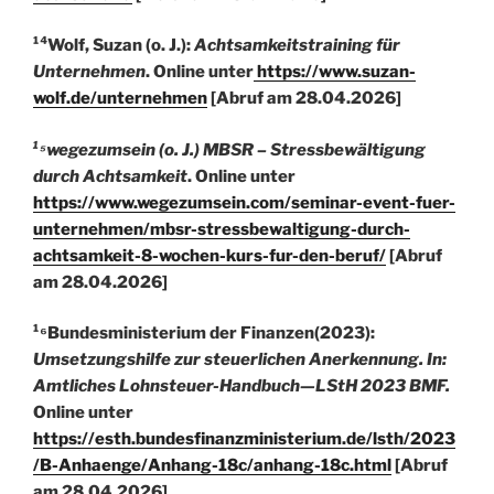
¹⁴Wolf, Suzan (o. J.):
Achtsamkeitstraining für
Unternehmen
. Online unter
https://www.suzan-
wolf.de/unternehmen
[Abruf am 28.04.2026]
¹⁵wegezumsein (o. J.) MBSR – Stressbewältigung
durch Achtsamkeit
. Online unter
https://www.wegezumsein.com/seminar-event-fuer-
unternehmen/mbsr-stressbewaltigung-durch-
achtsamkeit-8-wochen-kurs-fur-den-beruf/
[Abruf
am 28.04.2026]
¹⁶Bundesministerium der Finanzen(2023):
Umsetzungshilfe zur steuerlichen Anerkennung. In:
Amtliches Lohnsteuer-Handbuch—LStH 2023
BMF.
Online unter
https://esth.bundesfinanzministerium.de/lsth/2023
/B-Anhaenge/Anhang-18c/anhang-18c.html
[Abruf
am 28.04.2026]