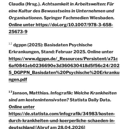
Claudia (Hrsg.).
Achtsamkeit in Arbeitswelten: Für
eine Kultur des Bewusstseins in Unternehmen und
Organisationen
. Springer Fachmedien Wiesbaden.
Online unter
https://doi.org/10.1007/978-3-658-
25673-9
¹²
dgppn (2025): Basisdaten Psychische
Erkrankungen, Stand: Februar 2025. Online unter
https://www.dgppn.de/_Resources/Persistent/a71c
6af0841eb0236690e3d360630418d5f56c24/202
5_DGPPN_Basisdaten%20Psychische%20Erkranku
ngen.pdf
¹³Janson, Matthias.
Infografik: Welche Krankheiten
sind am kostenintensivsten?
Statista Daily Data.
Online unter
https://de.statista.com/infografik/34983/kosten-
durch-krankheiten-und-koerperliche-schaeden-in-
deutschland
[Abruf am 28.04.2026]