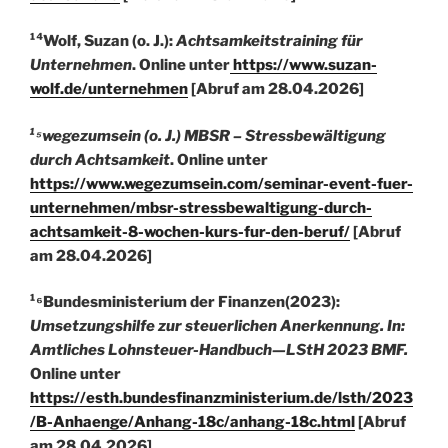
¹⁴Wolf, Suzan (o. J.):
Achtsamkeitstraining für
Unternehmen
. Online unter
https://www.suzan-
wolf.de/unternehmen
[Abruf am 28.04.2026]
¹⁵wegezumsein (o. J.) MBSR – Stressbewältigung
durch Achtsamkeit
. Online unter
https://www.wegezumsein.com/seminar-event-fuer-
unternehmen/mbsr-stressbewaltigung-durch-
achtsamkeit-8-wochen-kurs-fur-den-beruf/
[Abruf
am 28.04.2026]
¹⁶Bundesministerium der Finanzen(2023):
Umsetzungshilfe zur steuerlichen Anerkennung. In:
Amtliches Lohnsteuer-Handbuch—LStH 2023
BMF.
Online unter
https://esth.bundesfinanzministerium.de/lsth/2023
/B-Anhaenge/Anhang-18c/anhang-18c.html
[Abruf
am 28.04.2026]