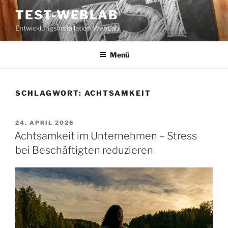
Zum
TEST-WEBLAB
Inhalt
Entwicklungsinstallation WebLab
springen
Menü
SCHLAGWORT:
ACHTSAMKEIT
VERÖFFENTLICHT
24. APRIL 2026
AM
Achtsamkeit im Unternehmen – Stress
bei Beschäftigten reduzieren