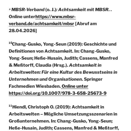
⁹ MBSR-Verband
(o. J.)
: Achtsamkeit mit MBSR
. .
Online unter
https://www.mbsr-
verband.de/achtsamkeit/mbsr
[Abruf am
28.04.2026]
¹⁰Chang-Gusko, Yong-Seun (2019): Geschichte und
Definitionen von Achtsamkeit. In: Chang-Gusko,
Yong-Seun; Heße-Husain, Judith; Cassens, Manfred
& Meßtorff, Claudia (Hrsg.).
Achtsamkeit in
Arbeitswelten: Für eine Kultur des Bewusstseins in
Unternehmen und Organisationen
. Springer
Fachmedien Wiesbaden.
Online unter
https://doi.org/10.1007/978-3-658-25673-9
¹¹Hiendl, Christoph O. (2019): Achtsamkeit in
Arbeitswelten – Mögliche Umsetzungsszenarien in
Großunternehmen. In: Chang-Gusko, Yong-Seun;
Heße-Husain, Judith; Cassens, Manfred & Meßtorff,