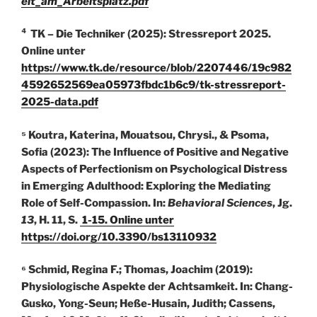
eit_am_Arbeitsplatz.pdf
⁴ TK – Die Techniker (2025): Stressreport 2025.
Online unter
https://www.tk.de/resource/blob/2207446/19c982
4592652569ea05973fbdc1b6c9/tk-stressreport-
2025-data.pdf
⁵ Koutra, Katerina, Mouatsou, Chrysi., & Psoma,
Sofia (2023): The Influence of Positive and Negative
Aspects of Perfectionism on Psychological Distress
in Emerging Adulthood: Exploring the Mediating
Role of Self-Compassion. In:
Behavioral Sciences
, Jg.
13
, H. 11, S.
1-15. Online unter
https://doi.org/10.3390/bs13110932
⁶ Schmid, Regina F.; Thomas, Joachim (2019):
Physiologische Aspekte der Achtsamkeit. In: Chang-
Gusko, Yong-Seun; Heße-Husain, Judith; Cassens,