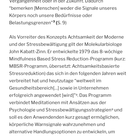
Vergangenheit oder in der Zukunft. Dadurch
“bemerken [Menschen] weder die Signale unseres
Körpers noch unsere Bedürfnisse oder
Belastungsgrenzen”
³ (
S. 9)
Als Vorreiter des Konzepts Achtsamkeit der Moderne
und der Stressbewältigung gilt der Molekularbiologe
John Kabatt-Zinn. Er entwickelte 1979 das 8-wöchige
Mindfulness Based Stress Reduction-Programm (kurz:
MBSR-Programm, übersetzt: Achtsamkeitsbasierte
Stressreduktion) das sich in den folgenden Jahren weit
verbreitet hat und heutzutage “weltweit im
Gesundheitsbereich[…] sowie in Unternehmen
erfolgreich angewendet [wird]”⁹. Das Programm
verbindet Meditationen mit Ansätzen aus der
Psychologie und Stressbewältigungsstrategien⁹ und
soll es den Anwendenden kurz gesagt ermöglichen,
körperliche Warnsignale wahrzunehmen und
alternative Handlungsoptionen zu entwickeln, um