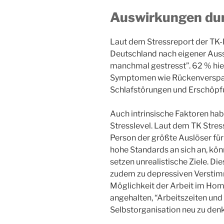
Auswirkungen
du
Laut dem Stressreport der TK-K
Deutschland nach eigener Aus
manchmal gestresst”. 62 % hi
Symptomen wie Rückenverspa
Schlafstörungen und Erschöp
Auch intrinsische Faktoren hab
Stresslevel. Laut dem TK Stres
Person der größte Auslöser für
hohe Standards an sich an, kö
setzen unrealistische Ziele. Di
zudem zu depressiven Verstim
Möglichkeit der Arbeit im Hom
angehalten, “Arbeitszeiten un
Selbstorganisation neu zu den