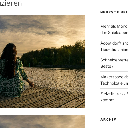
uzieren
NEUESTE BE
Mehr als Monop
den Spieleabe
Adopt don’t sh
Tierschutz eine
Schneidebretter
Beste?
Makerspace der 
Technologie u
Freizeitstress:
kommt
ARCHIV