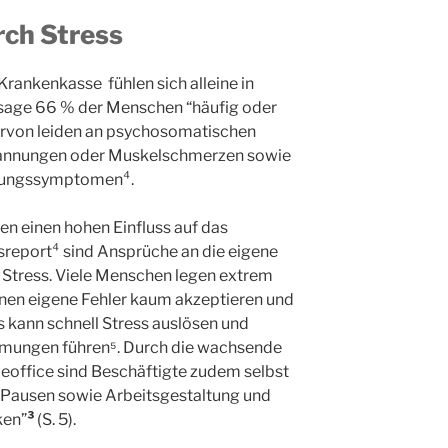
rch Stress
rankenkasse fühlen sich alleine in
sage 66 % der Menschen “häufig oder
ervon leiden an psychosomatischen
nnungen oder Muskelschmerzen sowie
fungssymptomen⁴.
en einen hohen Einfluss auf das
sreport⁴ sind Ansprüche an die eigene
 Stress. Viele Menschen legen extrem
nnen eigene Fehler kaum akzeptieren und
es kann schnell Stress auslösen und
mungen führen⁵. Durch die wachsende
eoffice sind Beschäftigte zudem selbst
d Pausen sowie Arbeitsgestaltung und
ken”
³
(S. 5).