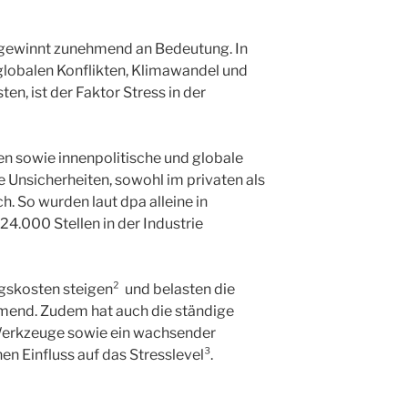
gewinnt zunehmend an Bedeutung. In
 globalen Konflikten, Klimawandel und
n, ist der Faktor Stress in der
en sowie innenpolitische und globale
 Unsicherheiten, sowohl im privaten als
h. So wurden laut dpa alleine in
24.000 Stellen in der Industrie
gskosten steigen² und belasten die
mend. Zudem hat auch die ständige
 Werkzeuge sowie ein wachsender
n Einfluss auf das Stresslevel³.