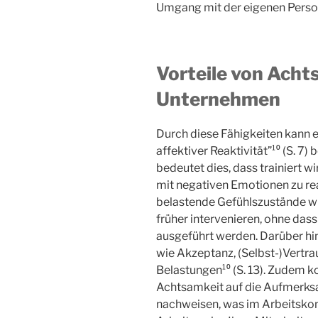
Umgang mit der eigenen Perso
Vorteile von Acht
Unternehmen
Durch diese Fähigkeiten kann 
affektiver Reaktivität”¹⁰ (S. 7
bedeutet dies, dass trainiert w
mit negativen Emotionen zu r
belastende Gefühlszustände w
früher intervenieren, ohne das
ausgeführt werden. Darüber hin
wie Akzeptanz, (Selbst-)Vertr
Belastungen¹⁰ (S. 13). Zudem k
Achtsamkeit auf die Aufmerk
nachweisen, was im Arbeitskont