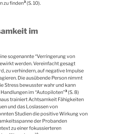
n zu finden
³
(S. 10).
samkeit im
eine sogenannte “Verringerung von
) bewirkt werden. Vereinfacht gesagt
ird, zu verhindern, auf negative Impulse
eagieren. Die ausübende Person nimmt
ie Stress bewusster wahr und kann
s Handlungen im “Autopiloten”
³
(S. 8)
aus trainiert Achtsamkeit Fähigkeiten
auen und das Loslassen von
onnten Studien die positive Wirkung von
samkeitsspanne der Probanden
ext zu einer fokussierteren