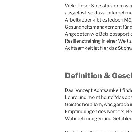
Viele dieser Stressfaktoren we
ausgelöst, so dass Unternehme
Arbeitgeber gibt es jedoch Mög
Gesundheitsmanagement für di
Angeboten wie Betriebssport de
Resilienztraining in einer Wel
Achtsamkeit ist hier das Stichwo
Definition & Gesc
Das Konzept Achtsamkeit finde
Lehre und meint heute “das ab
Geistes bei allem, was gerade
Empfindungen des Körpers, Be
Wahrnehmungen und Gefühlen, o