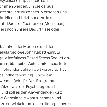
psychische Impulse, die sonst
nommen werden, um die daraus
ter steuern zu können. Menschen sind
m Hier und Jetzt, sondern in der
kunft. Dadurch “bemerken [Menschen]
pers noch unsere Bedürfnisse oder
htsamkeit der Moderne und der
ekularbiologe John Kabatt-Zinn. Er
ge Mindfulness Based Stress Reduction-
mm, übersetzt: Achtsamkeitsbasierte
n folgenden Jahren weit verbreitet hat
esundheitsbereich[…] sowie in
wendet [wird]”⁹. Das Programm
sätzen aus der Psychologie und
⁹ und soll es den Anwendenden kurz
che Warnsignale wahrzunehmen und
zu entwickeln, um einen fürsorglicheren