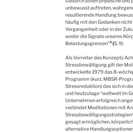
Dadurch sollen physische und 
unbewusst auftreten, wahrge
resultierende Handlung bewuss
häufig mit den Gedanken nicht i
Vergangenheit oder in der Zu
weder die Signale unseres Kör
Belastungsgrenzen”
³ (
S. 9)
Als Vorreiter des Konzepts Ac
Stressbewältigung gilt der Mol
entwickelte 1979 das 8-wöchi
Programm (kurz: MBSR-Progra
Stressreduktion) das sich in de
und heutzutage “weltweit im G
Unternehmen erfolgreich ange
verbindet Meditationen mit An
Stressbewältigungsstrategien
gesagt ermöglichen, körperli
alternative Handlungsoptionen 