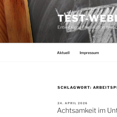
Zum
Inhalt
TEST-WEB
springen
Entwicklungsinstallation Web
Aktuell
Impressum
SCHLAGWORT:
ARBEITSP
VERÖFFENTLICHT
24. APRIL 2026
AM
Achtsamkeit im Un