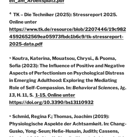
eit_am_Arbeitsplatz.pdf
⁴ TK – Die Techniker (2025): Stressreport 2025.
Online unter
https://www.tk.de/resource/blob/2207446/19c982
4592652569ea05973fbdc1b6c9/tk-stressreport-
2025-data.pdf
⁵ Koutra, Katerina, Mouatsou, Chrysi., & Psoma,
Sofia (2023): The Influence of Positive and Negative
Aspects of Perfectionism on Psychological Distress
in Emerging Adulthood: Exploring the Mediating
Role of Self-Compassion. In:
Behavioral Sciences
, Jg.
13
, H. 11, S.
1-15. Online unter
https://doi.org/10.3390/bs13110932
⁶ Schmid, Regina F.; Thomas, Joachim (2019):
Physiologische Aspekte der Achtsamkeit. In: Chang-
Gusko, Yong-Seun; Heße-Husain, Judith; Cassens,