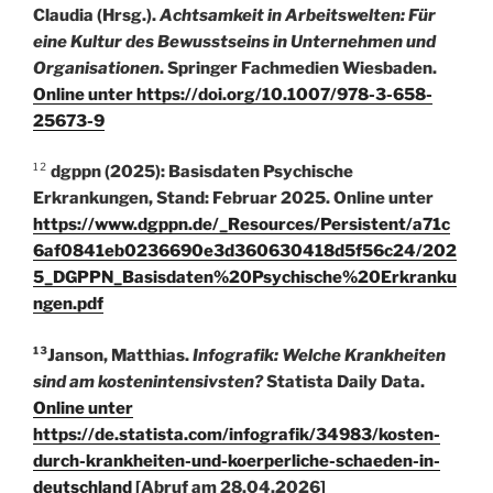
Claudia (Hrsg.).
Achtsamkeit in Arbeitswelten: Für
eine Kultur des Bewusstseins in Unternehmen und
Organisationen
. Springer Fachmedien Wiesbaden.
Online unter
https://doi.org/10.1007/978-3-658-
25673-9
¹²
dgppn (2025): Basisdaten Psychische
Erkrankungen, Stand: Februar 2025. Online unter
https://www.dgppn.de/_Resources/Persistent/a71c
6af0841eb0236690e3d360630418d5f56c24/202
5_DGPPN_Basisdaten%20Psychische%20Erkranku
ngen.pdf
¹³Janson, Matthias.
Infografik: Welche Krankheiten
sind am kostenintensivsten?
Statista Daily Data.
Online unter
https://de.statista.com/infografik/34983/kosten-
durch-krankheiten-und-koerperliche-schaeden-in-
deutschland
[Abruf am 28.04.2026]