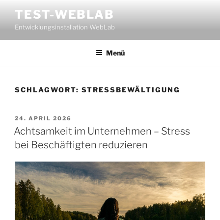
Zum
TEST-WEBLAB
Inhalt
Entwicklungsinstallation WebLab
springen
Menü
SCHLAGWORT:
STRESSBEWÄLTIGUNG
VERÖFFENTLICHT
24. APRIL 2026
AM
Achtsamkeit im Unternehmen – Stress
bei Beschäftigten reduzieren