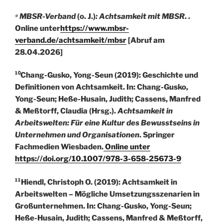
⁹ MBSR-Verband
(o. J.)
: Achtsamkeit mit MBSR
. .
Online unter
https://www.mbsr-
verband.de/achtsamkeit/mbsr
[Abruf am
28.04.2026]
¹⁰Chang-Gusko, Yong-Seun (2019): Geschichte und
Definitionen von Achtsamkeit. In: Chang-Gusko,
Yong-Seun; Heße-Husain, Judith; Cassens, Manfred
& Meßtorff, Claudia (Hrsg.).
Achtsamkeit in
Arbeitswelten: Für eine Kultur des Bewusstseins in
Unternehmen und Organisationen
. Springer
Fachmedien Wiesbaden.
Online unter
https://doi.org/10.1007/978-3-658-25673-9
¹¹Hiendl, Christoph O. (2019): Achtsamkeit in
Arbeitswelten – Mögliche Umsetzungsszenarien in
Großunternehmen. In: Chang-Gusko, Yong-Seun;
Heße-Husain, Judith; Cassens, Manfred & Meßtorff,