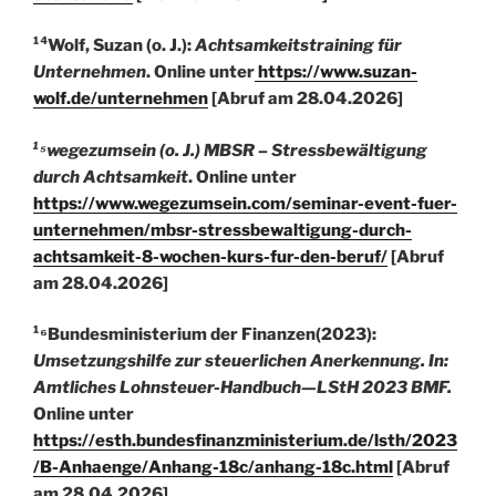
¹⁴Wolf, Suzan (o. J.):
Achtsamkeitstraining für
Unternehmen
. Online unter
https://www.suzan-
wolf.de/unternehmen
[Abruf am 28.04.2026]
¹⁵wegezumsein (o. J.) MBSR – Stressbewältigung
durch Achtsamkeit
. Online unter
https://www.wegezumsein.com/seminar-event-fuer-
unternehmen/mbsr-stressbewaltigung-durch-
achtsamkeit-8-wochen-kurs-fur-den-beruf/
[Abruf
am 28.04.2026]
¹⁶Bundesministerium der Finanzen(2023):
Umsetzungshilfe zur steuerlichen Anerkennung. In:
Amtliches Lohnsteuer-Handbuch—LStH 2023
BMF.
Online unter
https://esth.bundesfinanzministerium.de/lsth/2023
/B-Anhaenge/Anhang-18c/anhang-18c.html
[Abruf
am 28.04.2026]