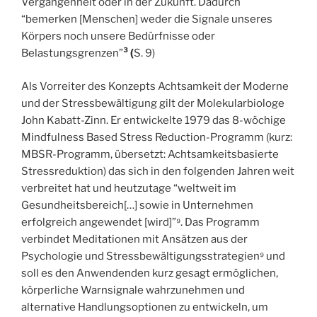
Vergangenheit oder in der Zukunft. Dadurch
“bemerken [Menschen] weder die Signale unseres
Körpers noch unsere Bedürfnisse oder
Belastungsgrenzen”
³ (
S. 9)
Als Vorreiter des Konzepts Achtsamkeit der Moderne
und der Stressbewältigung gilt der Molekularbiologe
John Kabatt-Zinn. Er entwickelte 1979 das 8-wöchige
Mindfulness Based Stress Reduction-Programm (kurz:
MBSR-Programm, übersetzt: Achtsamkeitsbasierte
Stressreduktion) das sich in den folgenden Jahren weit
verbreitet hat und heutzutage “weltweit im
Gesundheitsbereich[…] sowie in Unternehmen
erfolgreich angewendet [wird]”⁹. Das Programm
verbindet Meditationen mit Ansätzen aus der
Psychologie und Stressbewältigungsstrategien⁹ und
soll es den Anwendenden kurz gesagt ermöglichen,
körperliche Warnsignale wahrzunehmen und
alternative Handlungsoptionen zu entwickeln, um